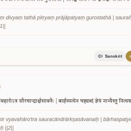
ṃ divyaṃ tathā pitryaṃ prājāpatyaṃ gurostathā | saur
1||
Sanskrit
2
्यवहारोऽत्र
सौरचान्द्रार्क्षसावनैः
|
बार्हस्पत्येन
षष्ट्यब्दं
ज्ञेयं
नान्यैस्तु
नित्य
hir vyavahāro'tra sauracāndrārkṣasāvanaiḥ | bārhaspaty
ḥ ||2||