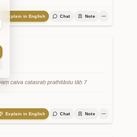
Explain in English
Chat
Note
ṃ caiva catasraḥ prathitāstu tāḥ 7
Explain in English
Chat
Note