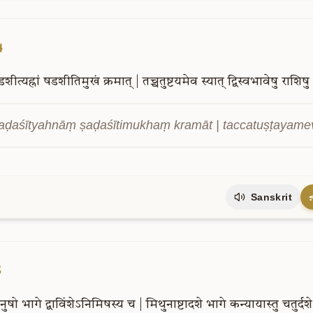
4
शीत्यह्नां
षडशीतिमुखं
क्रमात्
|
तच्चतुष्टयमेव
स्यात्
द्विस्वभावेषु
राशिषु
ṣaḍaśītyahnāṃ ṣaḍaśītimukhaṃ kramāt | taccatuṣṭayame
Sanskrit
5
नुषो
भागे
द्वाविंशेऽनिमिषस्य
च
|
मिथुनाष्टादशे
भागे
कन्यायास्तु
चतुर्दशे