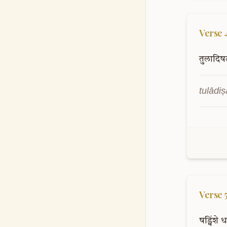
Verse
तुलादिषड
tulādi
Verse
षड्विंशे
ध