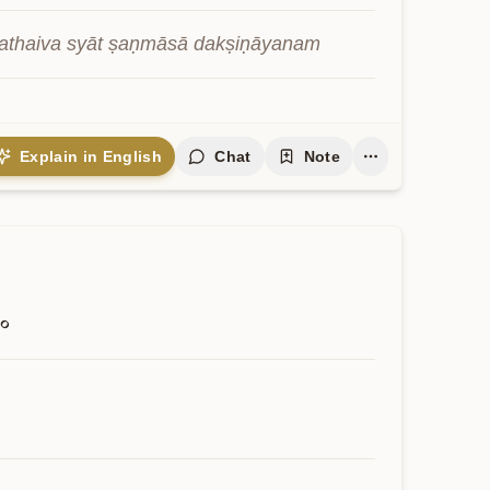
tathaiva syāt ṣaṇmāsā dakṣiṇāyanam
Explain in English
Chat
Note
०