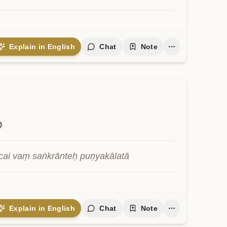
Explain in English
Chat
Note
३
cai vaṃ saṅkrānteḥ puṇyakālatā
Explain in English
Chat
Note