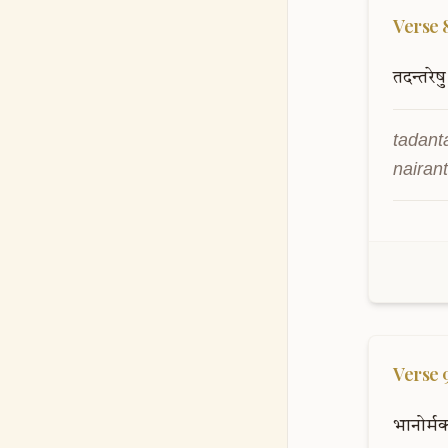
Verse
तदन्तरेषु
tadant
nairan
Verse
भानोर्मकर