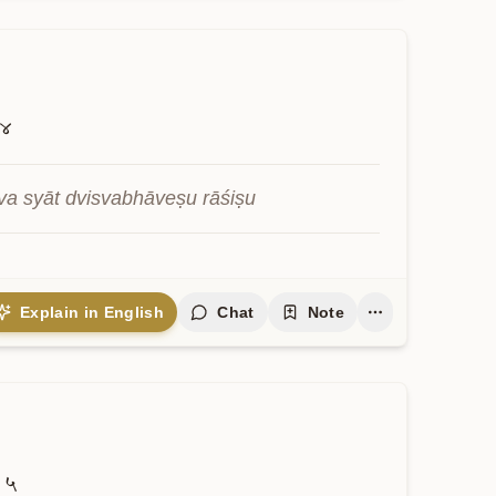
४
va syāt dvisvabhāveṣu rāśiṣu
Explain in English
Chat
Note
५