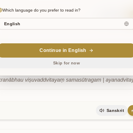
Which language do you prefer to read in?
Sanskrit
English
7
Continue in English
ाभौ
विषुवद्वितयं
समसूत्रगम्
|
अयनद्वितयं
चैव
चतस्रः
प्रथितास्तु
ताः
७
Skip for now
ranābhau viṣuvaddvitayaṃ samasūtragam | ayanadvitaya
Sanskrit