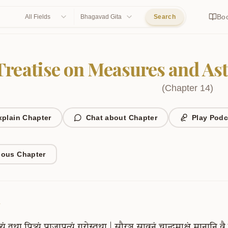
Bo
All Fields
Bhagavad Gita
Search
Treatise on Measures and As
(
Chapter
14
)
xplain Chapter
Chat about Chapter
Play Podc
ious Chapter
1
्यं
तथा
पित्र्यं
प्राजापत्यं
गुरोस्तथा
|
सौरञ्च
सावनं
चान्द्रमाक्षं
मानानि
वै