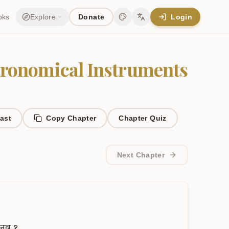
oks
Explore
Donate
Login
Change theme
Change language
tronomical Instruments
ast
Copy Chapter
Chapter
Quiz
Next Chapter
नव
१