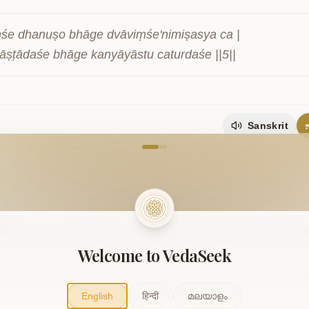
śe dhanuṣo bhāge dvāviṃśe'nimiṣasya ca |

āṣṭādaśe bhāge kanyāyāstu caturdaśe ||5||
Sanskrit
come to VedaVerse
6
ानि
कन्याया
यान्यहानि
तु
षोडश
|
क्रतुभिस्तानि
तुल्यानि
पितॄनां
दत्तमक्
Welcome to VedaSeek
śeṣāni kanyāyā yānyahāni tu ṣoḍaśa | kratubhis tāni tul
English
हिन्दी
മലയാളം