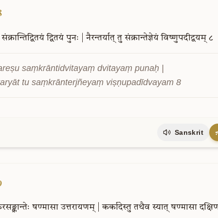
8
संक्रान्तिद्वितयं
द्वितयं
पुनः
|
नैरन्तर्यात्
तु
संक्रान्तेज्ञेयं
विष्णुपदीद्वयम्
८
areṣu saṃkrāntidvitayaṃ dvitayaṃ punaḥ |

taryāt tu saṃkrānterjñeyaṃ viṣṇupadīdvayam 8
Sanskrit
9
सङ्क्रान्तेः
षण्मासा
उत्तरायणम्
|
कर्कादेस्तु
तथैव
स्यात्
षण्मासा
दक्षि