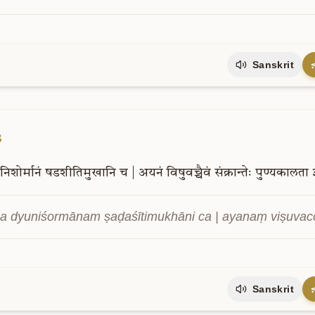
Sanskrit
3
युनिशोर्मानं
षडशीतिमुखानि
च
|
अयनं
विषुवच्चैवं
संक्रान्तेः
पुण्यकालता
a dyuniśormānam ṣaḍaśītimukhāni ca | ayanaṃ viṣuvac
Sanskrit