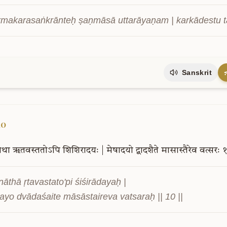
makarasaṅkrānteḥ ṣaṇmāsā uttarāyaṇam | karkādestu 
Sanskrit
10
नाथा
ऋतवस्ततोऽपि
शिशिरादयः
|
मेषादयो
द्वादशैते
मासास्तैरेव
वत्सरः
१
nāthā ṛtavastato'pi śiśirādayaḥ |

yo dvādaśaite māsāstaireva vatsaraḥ || 10 ||