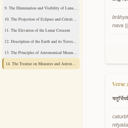
9
.
The Illumination and Visibility of Lunar Cusps
brāhya
10
.
The Projection of Eclipses and Celestial Diagrams
nava ||
11
.
The Elevation of the Lunar Crescent
12
.
Description of the Earth and its Terrestrial Sphere
13
.
The Principles of Astronomical Measurement
14
.
The Treatise on Measures and Astronomical Instruments
Verse
चतुर्भिर्व
caturb
nityaśa