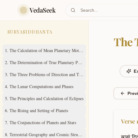
Skip to main content
VedaSeek
SURYASIDDHANTA
The 
1
.
The Calculation of Mean Planetary Motions
2
.
The Determination of True Planetary Positions
E
3
.
The Three Problems of Direction and Time
4
.
The Lunar Computations and Phases
Prev
5
.
The Principles and Calculation of Eclipses
6
.
The Rising and Setting of Planets
Verse
7
.
The Conjunctions of Planets and Stars
8
.
Terrestrial Geography and Cosmic Structure
ब्राह्यं
दिव