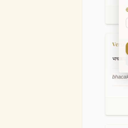
Verse
भचक्रन
bhacak