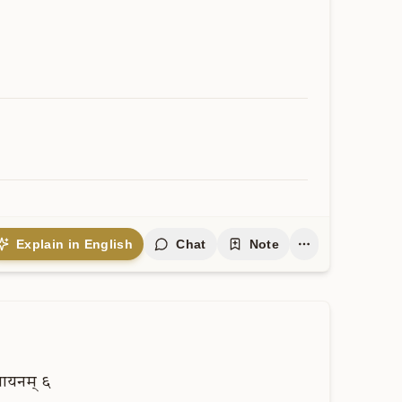
Explain in English
Chat
Note
णायनम्
६