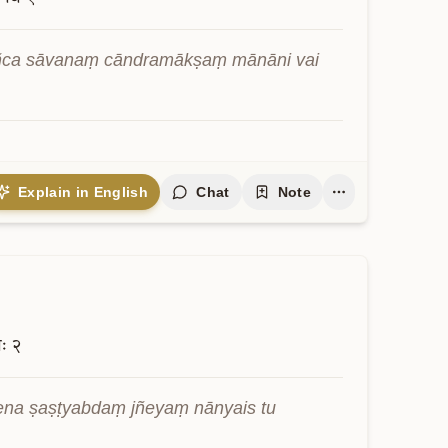
añca sāvanaṃ cāndramākṣaṃ mānāni vai 
Explain in English
Chat
Note
शः
२
ena ṣaṣṭyabdaṃ jñeyaṃ nānyais tu 