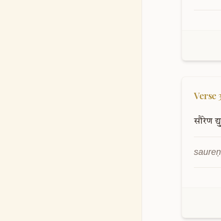
Verse
सौरेण
द्
saureṇ