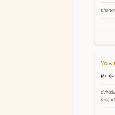
bhānor
Verse
द्विराशि
dvirāśi
meṣāda