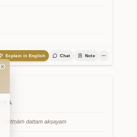
Explain in English
Chat
Note
Close
षयम्
६
yāni pitṝṇāṁ dattam akṣayam