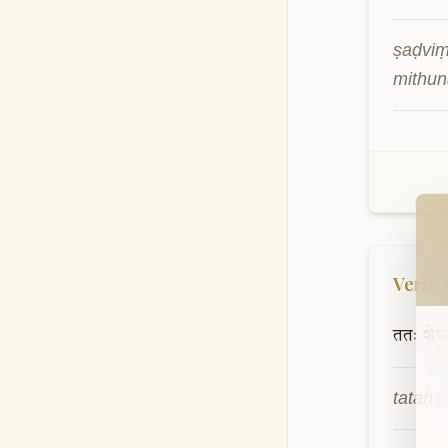
ṣaḍviṃ
mithun
Wel
Verse
ततः
शेष
tataḥ 