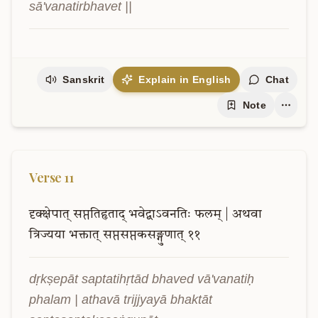
sā'vanatirbhavet ||
Sanskrit
Explain in English
Chat
Note
Verse
11
दृक्क्षेपात्
सप्ततिहृताद्
भवेद्वाऽवनतिः
फलम्
|
अथवा
त्रिज्यया
भक्तात्
सप्तसप्तकसङ्गुणात्
११
dṛkṣepāt saptatihṛtād bhaved vā'vanatiḥ 
phalam | athavā trijjyayā bhaktāt 