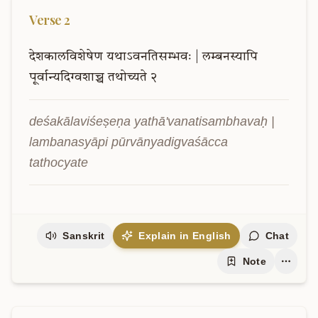
Verse
2
देशकालविशेषेण
यथाऽवनतिसम्भवः
|
लम्बनस्यापि
पूर्वान्यदिग्वशाच्च
तथोच्यते
२
deśakālaviśeṣeṇa yathā'vanatisambhavaḥ | 
lambanasyāpi pūrvānyadigvaśācca 
tathocyate
Sanskrit
Explain in English
Chat
Note