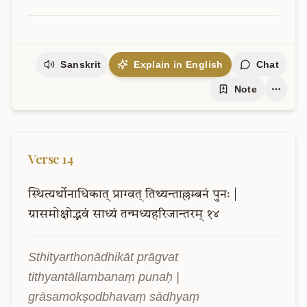
Sanskrit
Explain in English
Chat
Note
Verse
14
स्थित्यर्थोनाधिकात्
प्राग्वत्
तिथ्यन्ताल्लम्बनं
पुनः
|
ग्रासमोक्षोद्भवं
साध्यं
तन्मध्यहरिजान्तरम्
१४
Sthityarthonādhikāt prāgvat 
tithyantāllambanaṃ punaḥ | 
grāsamokṣodbhavaṃ sādhyaṃ 