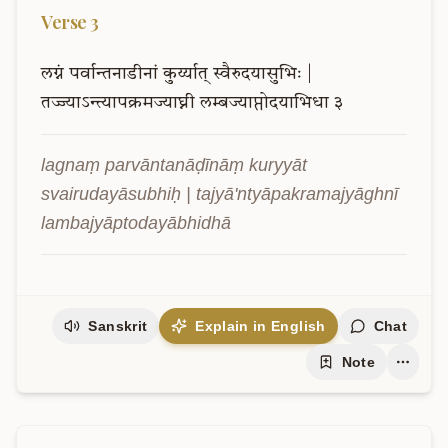
Verse
3
लग्नं
पर्वान्तनाडीनां
कुर्य्यात्
स्वैरुदयासुभिः
|
तज्ज्याऽन्त्यापक्रमज्याघ्नी
लम्बज्याप्तोदयाभिधा
३
lagnaṃ parvāntanāḍīnāṃ kuryyāt 
svairudayāsubhiḥ | tajyā'ntyāpakramajyāghnī 
lambajyāptodayābhidhā
Sanskrit
Explain in English
Chat
Note