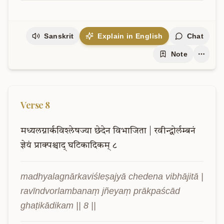
Sanskrit
Explain in English
Chat
Note
Verse
8
मध्यलग्नार्कविश्लेषज्या
छेदेन
विभाजिता
|
रवीन्द्वोर्लम्बनं
ज्ञेयं
प्राक्पश्चाद्
घटिकादिकम्
८
madhyalagnārkaviśleṣajyā chedena vibhājitā | 
ravīndvorlambanaṃ jñeyaṃ prākpaścād 
ghaṭikādikam || 8 ||