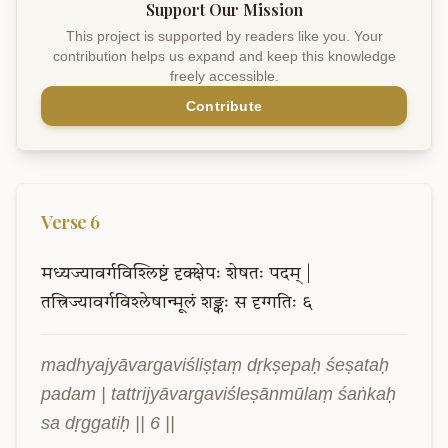
Support Our Mission
This project is supported by readers like you. Your
contribution helps us expand and keep this knowledge
freely accessible.
Contribute
Verse
6
मध्यज्यावर्गविश्लिष्टं
दृक्क्षेपः
शेषतः
पदम्
|
तत्त्रिज्यावर्गविश्लेषान्मूलं
शङ्कः
स
दृग्गतिः
६
madhyajyāvargaviśliṣṭaṃ dṛkṣepaḥ śeṣataḥ 
padam | tattrijyāvargaviśleṣānmūlaṃ śaṅkaḥ 
sa dṛggatiḥ || 6 ||