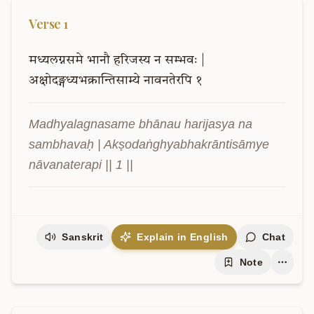
Verse
1
मध्यलग्नसमे
भानौ
हरिजस्य
न
सम्भवः
|
अक्षोदङ्गध्यभक्रान्तिसाम्ये
नावनतेरपि
१
Madhyalagnasame bhānau harijasya na 
sambhavaḥ | Akṣodaṅghyabhakrāntisāmye 
nāvanaterapi || 1 ||
Sanskrit
Explain in English
Chat
Note