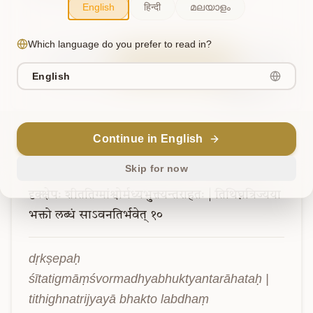
English
हिन्दी
മലയാളം
Which language do you prefer to read in?
Sanskrit
Explain in English
Chat
English
Note
Continue in English
Verse
10
Skip for now
दृक्क्षेपः
शीततिग्मांश्वोर्मध्यभुक्त्यन्तराहतः
|
तिथिघ्नत्रिज्यया
भक्तो
लब्धं
साऽवनतिर्भवेत्
१०
dṛkṣepaḥ 
śītatigmāṃśvormadhyabhuktyantarāhataḥ | 
tithighnatrijyayā bhakto labdhaṃ 