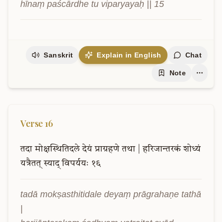
hīnaṃ paścārdhe tu viparyayaḥ || 15
Sanskrit
Explain in English
Chat
Note
Verse
16
तदा
मोक्षस्थितिदले
देयं
प्राग्रहणे
तथा
|
हरिजान्तरकं
शोध्यं
यत्रैतत्
स्याद्
विपर्ययः
१६
tadā mokṣasthitidale deyaṃ prāgrahaṇe tathā 
|
