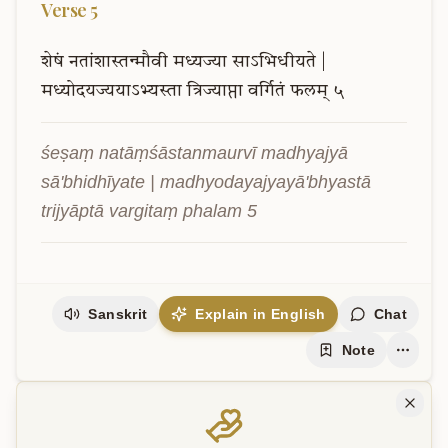
Verse
5
शेषं
नतांशास्तन्मौवी
मध्यज्या
साऽभिधीयते
|
मध्योदयज्ययाऽभ्यस्ता
त्रिज्याप्ता
वर्गितं
फलम्
५
śeṣaṃ natāṃśāstanmaurvī madhyajyā 
sā'bhidhīyate | madhyodayajyayā'bhyastā 
trijyāptā vargitaṃ phalam 5
Sanskrit
Explain in English
Chat
Note