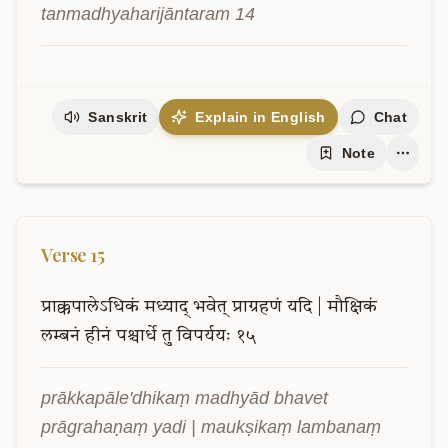
tanmadhyaharijāntaram 14
Sanskrit
Explain in English
Chat
Note
Verse
15
प्राक्कपालेऽधिकं
मध्याद्
भवेत्
प्राग्रहणं
यदि
|
मौक्षिकं
लम्बनं
हीनं
पश्चार्धे
तु
विपर्ययः
१५
prākkapāle'dhikaṃ madhyād bhavet 
prāgrahaṇaṃ yadi | maukṣikaṃ lambanaṃ 