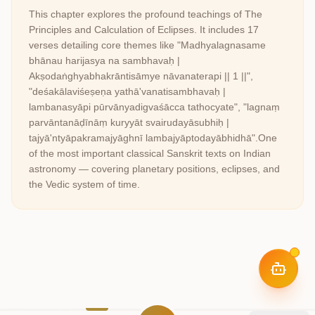
This chapter explores the profound teachings of
The
Principles and Calculation of Eclipses
. It includes
17
verses detailing core themes like
"Madhyalagnasame
bhānau harijasya na sambhavaḥ |
Akṣodaṅghyabhakrāntisāmye nāvanaterapi || 1 ||",
"deśakālaviśeṣeṇa yathā'vanatisambhavaḥ |
lambanasyāpi pūrvānyadigvaśācca tathocyate", "lagnaṃ
parvāntanāḍīnāṃ kuryyāt svairudayāsubhiḥ |
tajyā'ntyāpakramajyāghnī lambajyāptodayābhidhā"
.
One
of the most important classical Sanskrit texts on Indian
astronomy — covering planetary positions, eclipses, and
the Vedic system of time.