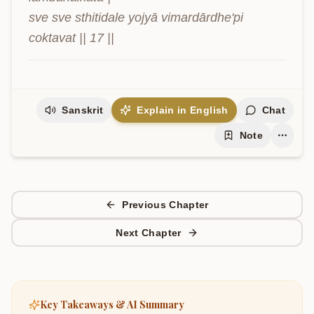
sve sve sthitidale yojyā vimardārdhe'pi 
coktavat || 17 ||
Sanskrit
Explain in English
Chat
Note
Previous Chapter
Next Chapter
Key Takeaways & AI Summary