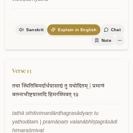
Sanskrit
Explain in English
Chat
Note
Verse
13
तथा
स्थितिविमर्दार्धग्रासाद्यं
तु
यथोदितम्
|
प्रमाणं
वलनाभीष्टग्रासादि
हिमरश्मिवत्
१३
tathā sthitivimardārdhagrasādyaṃ tu 
yathoditam | pramāṇaṃ valanābhīṣṭagrāsādi 
himaraśmivat