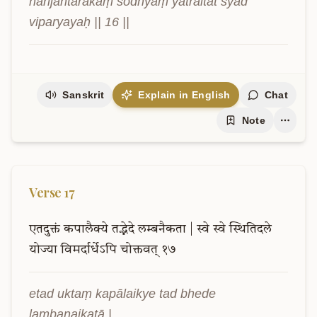
harijāntarakaṃ śodhyaṃ yatraitat syād 
viparyayaḥ || 16 ||
Sanskrit
Explain in English
Chat
Note
Verse
17
एतदुक्तं
कपालैक्ये
तद्भेदे
लम्बनैकता
|
स्वे
स्वे
स्थितिदले
योज्या
विमर्दार्धेऽपि
चोक्तवत्
१७
etad uktaṃ kapālaikye tad bhede 
lambanaikatā |
