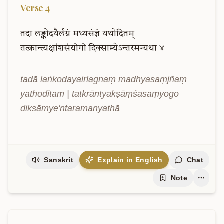
Verse
4
तदा
लङ्कोदयैर्लग्नं
मध्यसंज्ञं
यथोदितम्
|
तत्क्रान्त्यक्षांशसंयोगो
दिक्साम्येऽन्तरमन्यथा
४
tadā laṅkodayairlagnaṃ madhyasaṃjñaṃ 
yathoditam | tatkrāntyakṣāṃśasaṃyogo 
diksāmye'ntaramanyathā
Sanskrit
Explain in English
Chat
Note