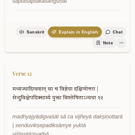
saptasaptakasaṅguṇāt
Sanskrit
Explain in English
Chat
Note
Verse
12
मध्यज्यादिग्वशात्
सा
च
विज्ञेया
दक्षिणोत्तरा
|
सेन्दुविक्षेपदिक्साम्ये
युक्ता
विश्लेषिताऽन्यथा
१२
madhyajyādigvaśāt sā ca vijñeyā dakṣiṇottarā 
| senduvikṣepadiksāmye yuktā 
viśleṣitā'nyathā