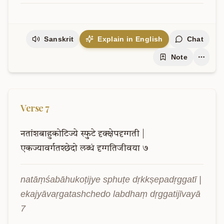
Sanskrit
Explain in English
Chat
Note
Verse
7
नतांशबाहुकोटिज्ये
स्फुटे
दृक्क्षेपदृग्गती
|
एकज्यावर्गतश्छेदो
लब्धं
दृग्गतिजीवया
७
natāṃśabāhukoṭijye sphuṭe dṛkkṣepadṛggatī | 
ekajyāvaṛgatashchedo labdhaṃ dṛggatijīvayā 
7