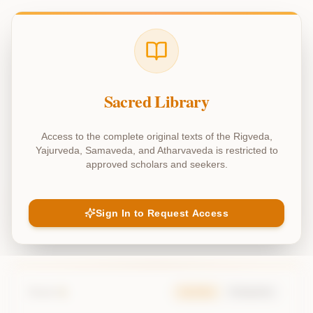
kanda_17
(
Chapter
17
)
atharvaveda - kanda 17
Sacred Library
Access to the complete original texts of the Rigveda,
Explain Chapter
Chat about Chapter
Yajurveda, Samaveda, and Atharvaveda is restricted to
approved scholars and seekers.
Previous Chapter
Sign In to Request Access
Next Chapter
१
Mantra
Samhita
Padapatha