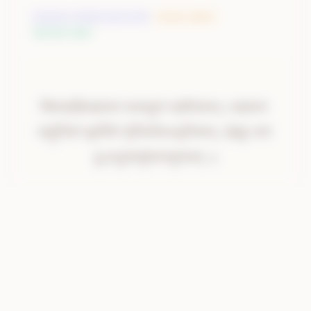
DEVATA
:
त्र्यवसाना षट्पदा जगती
RISHI
:
आदित्य
METER
:
ब्रह्मा
वि॒ऽस॒स॒हिम्
।
सह॑मानम्
।
स॒स॒हा॒नम्
।
सही॑यांसम्
वि॑षास॒हिंसह॑मानं
सासहा॒नं
सही॑यांसम्।
सह॑मानं
।
सह॑मानम्
।
स॒ह॒:ऽजित॑म्
।
स्व॒:ऽजित॑म्
।
सहो॒जितं॑
स्व॒र्जितं॑
गो॒जितं॑संधना॒जित॑म्।
ईड्यं॒
नाम॑
गो॒ऽजित॑म्
।
सं॒ध॒न॒ऽजित॑म्
।
ईड्य॑म्
।
नाम॑
।
ह्वे॒
।
ह्व॒
इन्द्र॒मायु॑ष्मान्भूयासम्
॥
इन्द्र॑म्
।
आयु॑ष्मान्
।
भू॒या॒स॒म्
॥१.१॥
AI Translation
I invoke Indra, who overcomes all, is enduring, 
completely victorious, most powerful; enduring, 
conqueror by strength, conqueror of heaven, 