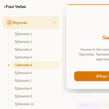
Four Vedas
Rigveda
Mandala 1
Sa
Mandala 2
Access to the comp
Mandala 3
Explain Chap
Yajurveda, Samaveda
Mandala 4
approve
Mandala 5
Previous Chapt
Mandala 6
Sign 
Mandala 7
Mandala 8
1
Mantra
Mandala 9
Mandala 10
DEVATA
:
अग्निः
RIS