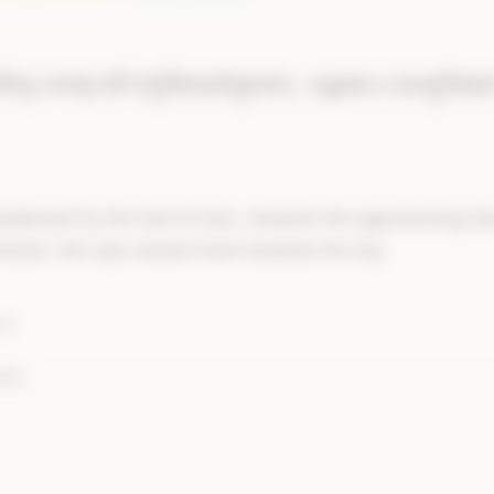
ग्निः
।
स॒म्ऽइधा॑
।
जना॑नाम्
।
प्रति॑
।
धे॒नुम्ऽइ॑व
।
आ॒ऽय॒तीम्
।
उ॒षास
मिधा॒
जना॑नां॒
प्रति॑
धे॒नुमि॑वाय॒तीमु॒षास॑म्
।
य॒ह्वाइ॑व॒
प्र
व॒यामु॒ज्जिहा॑न
उ॒त्ऽजिहा॑नाः
।
प्र
।
भा॒नवः॑
।
सि॒स्र॒ते॒
।
नाक॑म्
।
अच्
akened by the fuel of men, towards the approaching Daw
 shoots, the rays stream forth towards the sky.
ES
nda
Hindi Translation