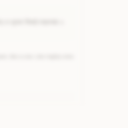
॑म्
।
य॒ह्वाःऽइ॑व
।
प्र
।
व॒याम्
।
ाः॒
प्र
भा॒नवः॑
सिस्रते॒
नाक॒मच्छ॑
॥
छ॑
॥
n, like a cow. Like mighty ones 