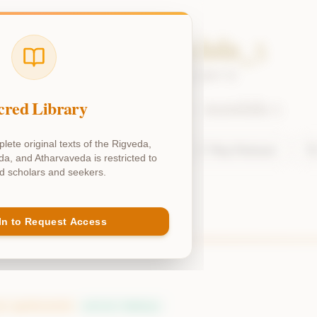
mandala_5
(
Chapter
5
)
cred Library
rigveda - mandala 5
lete original texts of the Rigveda,
ter
Chat about Chapter
Play Podcast
, and Atharvaveda is restricted to
d scholars and seekers.
er
In to Request Access
HI
:
बुद्धगविष्ठरावात्रेयी
METER
:
निचृत्त्रिष्टुप्