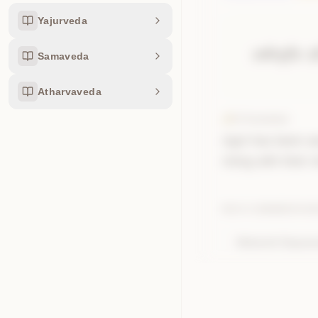
Yajurveda
अबो॑धि
।
अ॒
अबो॑ध्य॒ग्निः
स॒
Samaveda
Atharvaveda
AI Translation
Agni has been aw
rising with their
RICH COMMENTARI
Maharshi Dayana
Sanskrit Insight