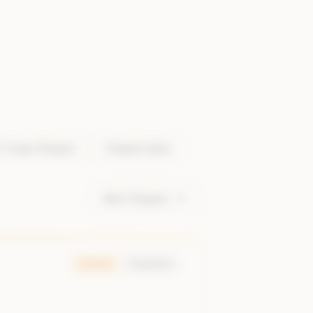
Copy Chapter
Chapter
Quiz
Next Chapter
Samhita
Padapatha